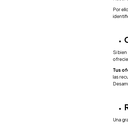
Por el
identif
Si bien
ofreci
Tus of
las rec
Desarro
Una gra