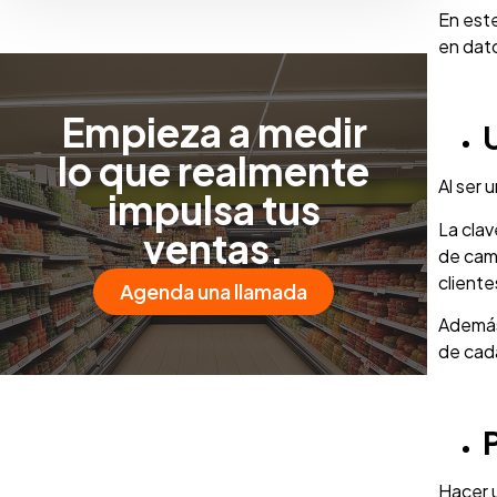
En est
en dato
Empieza a medir
lo que realmente
Al ser 
impulsa tus
La clav
ventas.
de cam
cliente
Agenda una llamada
Además,
de cad
Hacer 