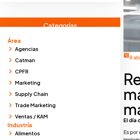
Categorías
Área
Agencias
8 ab
Catman
CPFR
Re
Marketing
ma
Supply Chain
ma
Trade Marketing
Ventas / KAM
El día
Industría
Es por 
Alimentos
implem