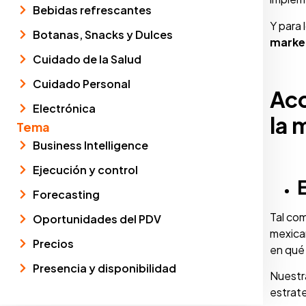
Bebidas refrescantes
Y para
Botanas, Snacks y Dulces
market
Cuidado de la Salud
Cuidado Personal
Acc
Electrónica
la 
Tema
Business Intelligence
Ejecución y control
Forecasting
Tal com
Oportunidades del PDV
mexican
Precios
en qué
Presencia y disponibilidad
Nuestr
estrate