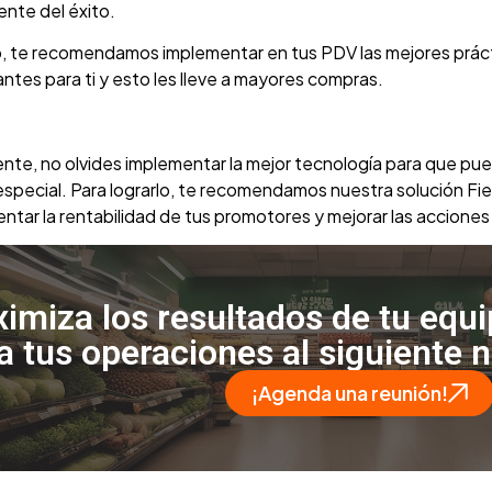
ente del éxito.
o, te recomendamos implementar en tus PDV las mejores práct
ntes para ti y esto les lleve a mayores compras.
ente, no olvides implementar la mejor tecnología para que p
special. Para lograrlo, te recomendamos nuestra solución Fi
ntar la rentabilidad de tus promotores y mejorar las acciones
imiza los resultados de tu equ
va tus operaciones al siguiente n
¡Agenda una reunión!