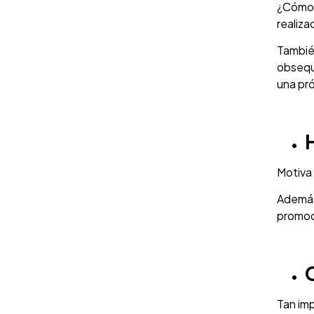
¿Cómo h
realiza
También
obsequi
una pr
Motiva 
Además
promoc
Tan imp