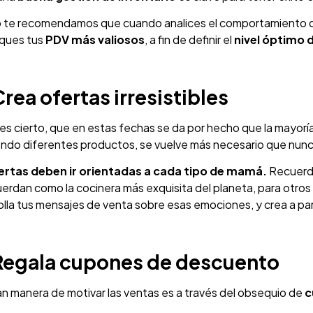
lo te recomendamos que cuando analices el comportamiento 
iques tus
PDV más valiosos
, a fin de definir el
nivel óptimo 
Crea ofertas irresistibles
 es cierto, que en estas fechas se da por hecho que la mayo
endo diferentes productos, se vuelve más necesario que nun
ertas deben ir orientadas a cada tipo de mamá.
Recuerda
uerdan como la cocinera más exquisita del planeta, para otros 
lla tus mensajes de venta sobre esas emociones, y crea a partir
Regala cupones de descuento
n manera de motivar las ventas es a través del obsequio de
c