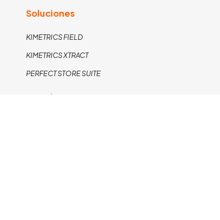
Soluciones
KIMETRICS FIELD
KIMETRICS XTRACT
PERFECT STORE SUITE
Contáctanos
22 2403 6342
marketing.kimetrics@kimetrics.com
2025, Kimetrics®
Aviso de privacidad