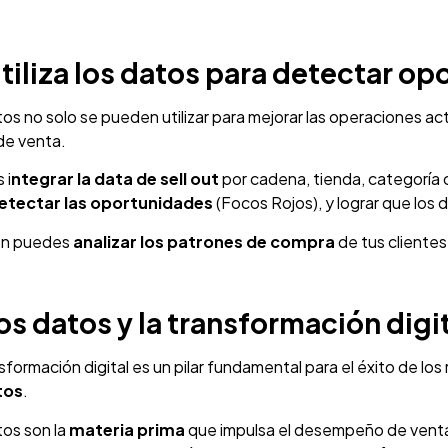
Utiliza los datos para detectar o
os no solo se pueden utilizar para mejorar las operaciones ac
de venta.
 i
ntegrar la data de sell out
por cadena, tienda, categoría o
etectar las oportunidades
(Focos Rojos), y lograr que los
én puedes
analizar los patrones de compra
de tus clientes
os datos y la transformación digi
sformación digital es un pilar fundamental para el éxito de los r
tos
.
tos son la
materia prima
que impulsa el desempeño de ventas 