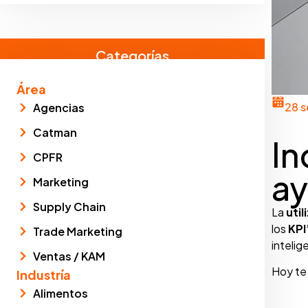
Categorías
Área
28 
Agencias
Catman
In
CPFR
ay
Marketing
Supply Chain
La
util
los
KPI
Trade Marketing
intelig
Ventas / KAM
Hoy te
Industría
Alimentos