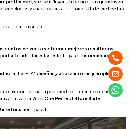
competitividad
, ya que influyen en tecnologías qu incluyen
e tecnologías y análisis avanzados como el
Internet de las
entro de tu empresa.
us puntos de venta y obtener mejores resultados
mportante adaptar estas estrategias a tus
necesidades y
vidad
en tus PDV,
diseñar y analizar rutas y ampliar la
tra solución diseñada para medir el poder de ejecución del
imizar tu venta:
All in One Perfect Store Suite.
Kimetrics
tiene para ti: