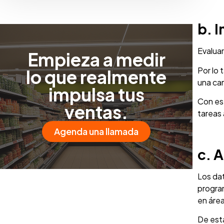
b. 
Evaluar
Empieza a medir
Por lo 
lo que realmente
una cam
impulsa tus
Con es
ventas.
tareas
Agenda una llamada
c. 
Los dat
program
en área
De est