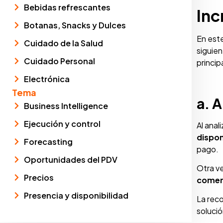
Bebidas refrescantes
Inc
Botanas, Snacks y Dulces
En este
Cuidado de la Salud
siguien
Cuidado Personal
princi
Electrónica
Tema
a. A
Business Intelligence
Ejecución y control
Al anal
dispon
Forecasting
pago.
Oportunidades del PDV
Otra ve
Precios
comer
Presencia y disponibilidad
La reco
soluci