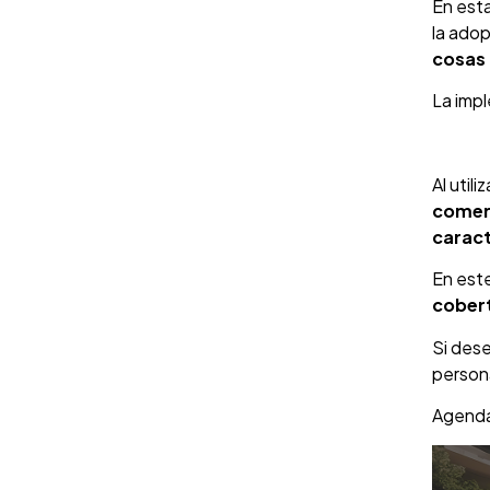
En esta
la ado
cosas 
La imp
Al util
comer
caract
En este
cobert
Si dese
persona
Agenda