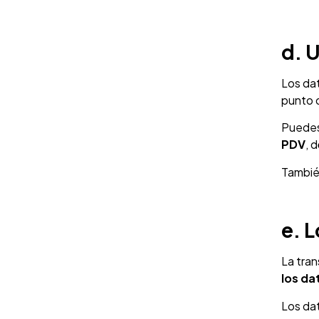
d. 
Los dat
punto 
Puedes
PDV
, d
Tambi
e. L
La tran
los da
Los da