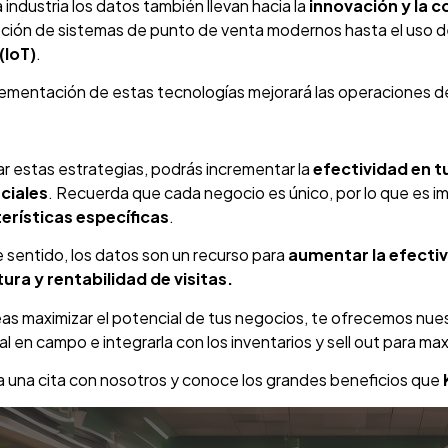
 industria los datos también llevan hacia la
innovación y la 
pción de sistemas de punto de venta modernos hasta el uso d
(IoT)
.
lementación de estas tecnologías mejorará las operaciones d
izar estas estrategias, podrás incrementar la
efectividad en t
ciales
. Recuerda que cada negocio es único, por lo que es i
erísticas específicas
.
 sentido, los datos son un recurso para
aumentar la efecti
ura y rentabilidad de visitas.
as maximizar el potencial de tus negocios, te ofrecemos nues
l en campo e integrarla con los inventarios y sell out para max
 una cita con nosotros y conoce los grandes beneficios que