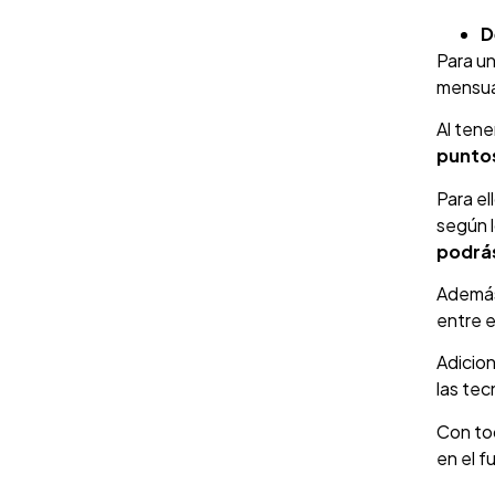
D
Para un
mensual
Al tene
puntos
Para e
según 
podrás
Además,
entre e
Adicio
las tec
Con to
en el f