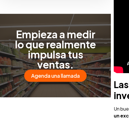
Empieza a medir
lo que realmente
impulsa tus
ventas.
Agenda una llamada
Las
inv
Un buen
un exc