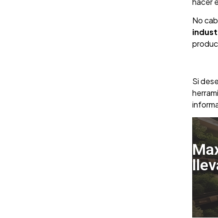
hacer e
No cab
industr
produc
Si des
herram
informa
Max
lle