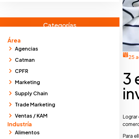
Categorías
Área
Agencias
25 
Catman
CPFR
3 
Marketing
in
Supply Chain
Trade Marketing
Ventas / KAM
Lograr 
Industría
comerci
Alimentos
Para el