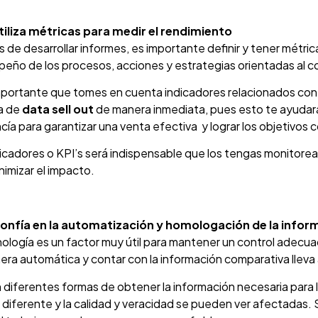
tiliza métricas para medir el rendimiento
de desarrollar informes, es importante definir y tener métrica
ño de los procesos, acciones y estrategias orientadas al co
mportante que tomes en cuenta indicadores relacionados con l
a de
data sell out
de manera inmediata, pues esto te ayudará
ía para garantizar una venta efectiva y lograr los objetivos
icadores o KPI’s será indispensable que los tengas monitore
inimizar el impacto.
onfía en la automatización y homologación de la info
ología es un factor muy útil para mantener un control adecua
ra automática y contar con la información comparativa lleva 
n diferentes formas de obtener la información necesaria para
 diferente y la calidad y veracidad se pueden ver afectadas.