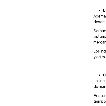
U
Además 
desempe
Será i
sistem
mercanc
Los ind
y así m
C
La tecn
de mane
Existe
tiempo