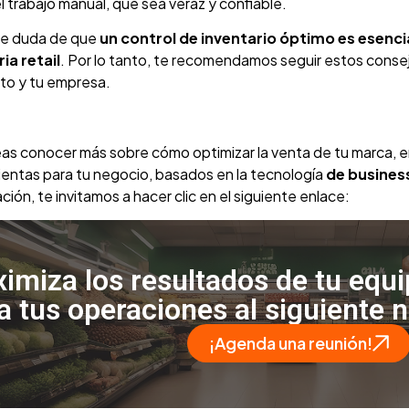
l trabajo manual, que sea veraz y confiable.
e duda de que
un control de inventario óptimo es esencia
ia retail
. Por lo tanto, te recomendamos seguir estos consej
to y tu empresa.
eas conocer más sobre cómo optimizar la venta de tu marca, 
ientas para tu negocio, basados en la tecnología
de business
ción, te invitamos a hacer clic en el siguiente enlace:
imiza los resultados de tu equ
va tus operaciones al siguiente n
¡Agenda una reunión!