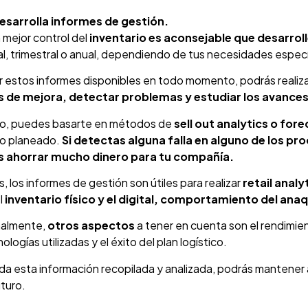
esarrolla informes de gestión.
 mejor control del
inventario es aconsejable que desarrol
, trimestral o anual, dependiendo de tus necesidades especí
r estos informes disponibles en todo momento, podrás realiz
 de mejora, detectar problemas y estudiar los avances
llo, puedes basarte en métodos de
sell out analytics o for
lo planeado.
Si detectas alguna falla en alguno de los p
 ahorrar mucho dinero para tu compañía.
 los informes de gestión son útiles para realizar
retail analy
l
inventario físico y el digital, comportamiento del anaq
nalmente,
otros aspectos
a tener en cuenta son el rendimient
nologías utilizadas y el éxito del plan logístico.
da esta información recopilada y analizada, podrás mantener 
uturo.