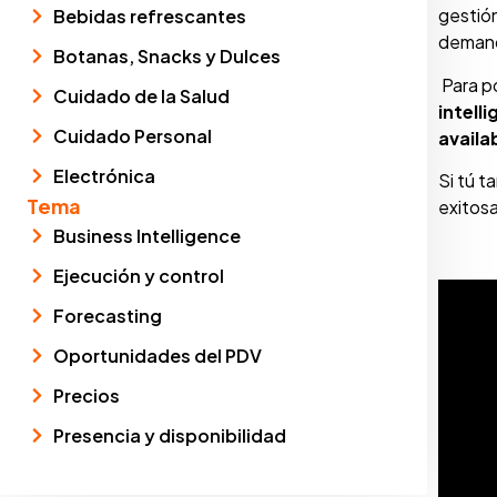
gestió
Bebidas refrescantes
demand
Botanas, Snacks y Dulces
Para p
Cuidado de la Salud
intell
Cuidado Personal
availab
Electrónica
Si tú t
Tema
exitos
Business Intelligence
Ejecución y control
Forecasting
Oportunidades del PDV
Precios
Presencia y disponibilidad